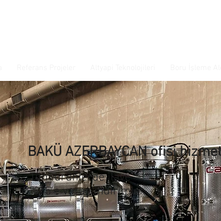
a
Referans Projeler
Altyapi Teknolojileri
Boru İşleme Ale
BAKÜ AZERBAYCAN ofisi hizmet
Tüm ürünlerde ilave
%15'e varan indirimler