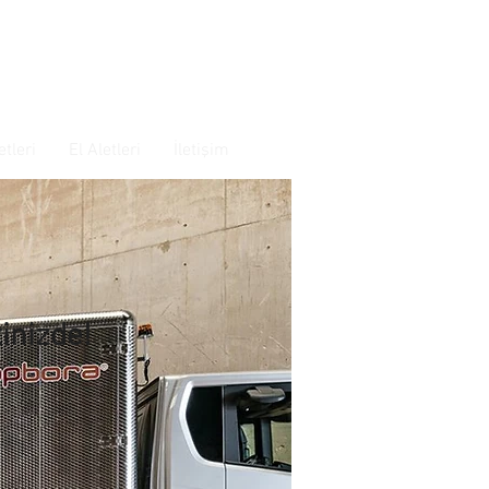
tleri
El Aletleri
İletişim
inizde!